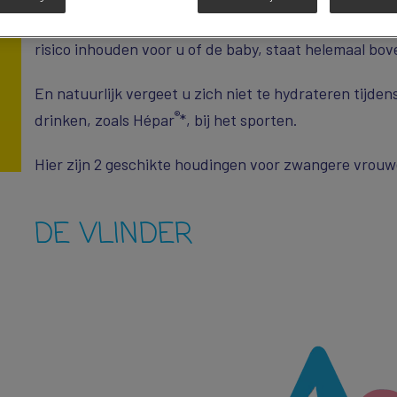
Regelmatig een fysieke activiteit beoefenen, is dus aa
risico inhouden voor u of de baby, staat helemaal bo
En natuurlijk vergeet u zich niet te hydrateren tijde
®
drinken, zoals Hépar
*, bij het sporten.
Hier zijn 2 geschikte houdingen voor zwangere vrouw
DE VLINDER