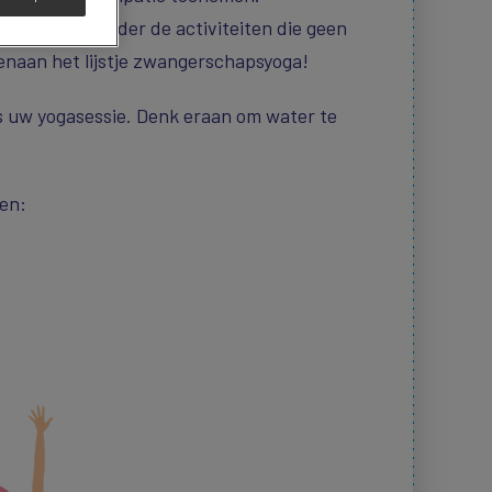
n te raden. Onder de activiteiten die geen
venaan het lijstje zwangerschapsyoga!
ns uw yogasessie. Denk eraan om water te
en: