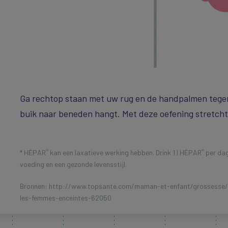
Ga rechtop staan met uw rug en de handpalmen tegen
buik naar beneden hangt. Met deze oefening stretcht
®
®
* HÉPAR
kan een laxatieve werking hebben. Drink 1 l HÉPAR
per dag
voeding en een gezonde levensstijl.
Bronnen: http://www.topsante.com/maman-et-enfant/grossesse/
les-femmes-enceintes-62050