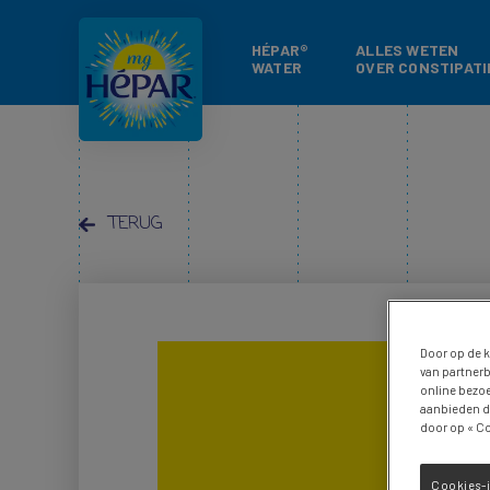
HÉPAR®
ALLES WETEN
WATER
OVER CONSTIPATI
TERUG
Door op de k
van partnerb
online bezoe
aanbieden di
door op « Co
Cookies-i