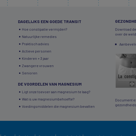
GEZONDHE
DAGELIJKS EEN GOEDE TRANSIT
Hoe constipatie vermijden?
Download de
over de wel
Natuurlijke remedies
Praktisch advies
Aanbeveli
Actieve personen
Kinderen + 3 jaar
Zwangere vrouwen
Senioren
DE VOORDELEN VAN MAGNESIUM
Ligt onze toevoer aan magnesium te laag?
Wat is uw magnesiumbehoefte?
Document ex
gezondheids
Voedingsmiddelen die magnesium bevatten