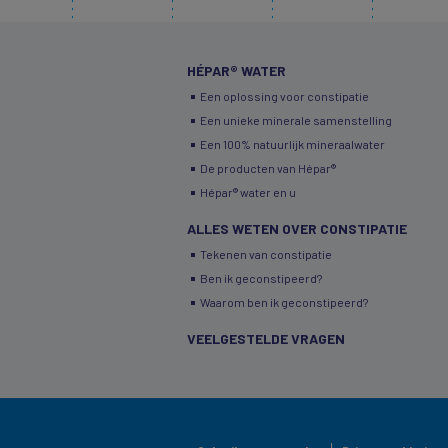
HÉPAR® WATER
Een oplossing voor constipatie
Een unieke minerale samenstelling
Een 100% natuurlijk mineraalwater
De producten van Hépar®
Hépar® water en u
ALLES WETEN OVER CONSTIPATIE
Tekenen van constipatie
Ben ik geconstipeerd?
Waarom ben ik geconstipeerd?
VEELGESTELDE VRAGEN