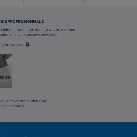
IDSPROFESSIONNALS
 folder hieronder om meer te weten te komen
®
daden van het mineraalwater Hépar
:
ngen en advies
clusief voorbehouden voor
professionals.