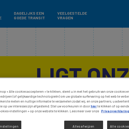
Overslaan en naar de inhoud gaan
DAGELIJKS EEN
VEELGESTELDE
E
GOEDE TRANSIT
VRAGEN
LIGT ON
TOEVOE
nop « Alle cookies accepteren » te klikken, stemt u in met het gebruik van onze cookies e
edrijven (of gelijkaardige technologieën) om uw globale surfervaring op het web te verb
kers te meten en nuttige informatie te verzamelen zodat wij, en onze partners, u adverte
MAGNESI
e op uw interesses zijn afgestemd. Stel uw voorkeuren in door
hier
te klikken of op een
okies-instellingen » op onze website te klikken. Lees meer over onze
Privacyverklaring
nstellingen
Alles afwijzen
Alle cookie