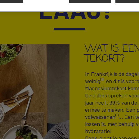
LAAG?
WAT IS EE
TEKORT?
In Frankrijk is de dag
(1)
weinig
, en dit is voor
Magnesiumtekort komt 
De cijfers spreken voor
jaar heeft 39% van de
ermee te maken. Een p
(1)
volwassenen
... Een 
lossen is, met behulp
hydratatie!
Denk je dat je aan een