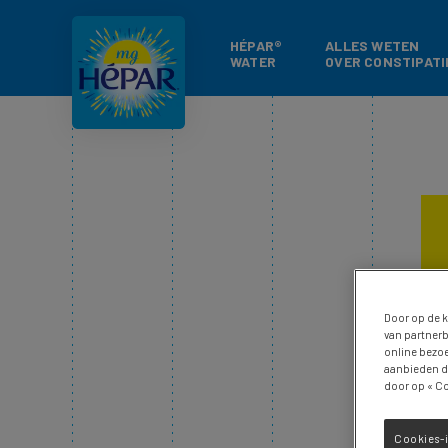
HÉPAR®
ALLES WETEN
WATER
OVER CONSTIPATI
Door op de k
van partnerb
online bezoe
aanbieden di
door op « Co
Cookies-i