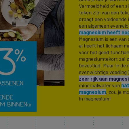
Vermoeidheid of een s
teken zijn van een tek
draagt een voldoende 
een algemeen evenwic
magnesium heeft nog
Magnesium is een van d
al heeft het lichaam 
voor het goed functio
magnesiumtekort zal z
bevestigd. Maar in de 
evenwichtige voeding (
zeer rijk aan magnes
mineraalwater van
nat
magnesium
, zou je m
in magnesium!