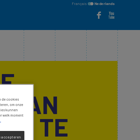
Français
Nederlands
ZE
R AAN
n de cookies
eteren, om onze
nties kunnen
UM TE
der welk moment
.
s accepteren