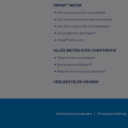
HÉPAR® WATER
Een oplossing voor constipatie
Een unieke minerale samenstelling
Een 100% natuurlijk mineraalwater
De producten van Hépar®
Hépar® water en u
ALLES WETEN OVER CONSTIPATIE
Tekenen van constipatie
Ben ik geconstipeerd?
Waarom ben ik geconstipeerd?
VEELGESTELDE VRAGEN
Gebruiksvoorwaarden
Privacyverklaring