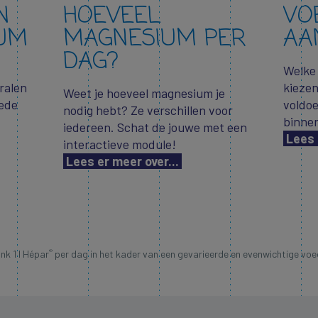
N
HOEVEEL
VO
UM
MAGNESIUM PER
AA
DAG?
Welke
ralen
kiezen
Weet je hoeveel magnesium je
oede
voldo
nodig hebt? Ze verschillen voor
binnen
iedereen. Schat de jouwe met een
Lees 
interactieve module!
Lees er meer over...
®
nk 1 l Hépar
per dag in het kader van een gevarieerde en evenwichtige voed