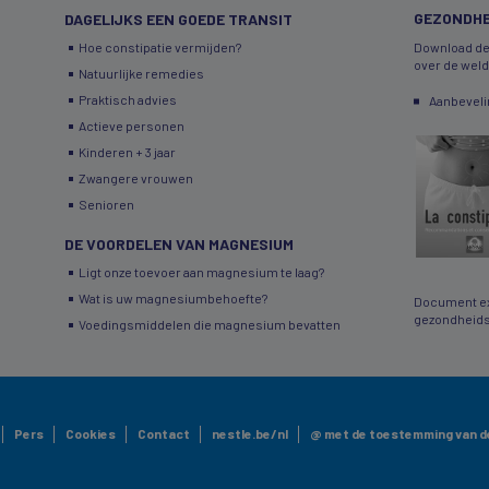
GEZONDHE
DAGELIJKS EEN GOEDE TRANSIT
Hoe constipatie vermijden?
Download de
over de wel
Natuurlijke remedies
Praktisch advies
Aanbeveli
Actieve personen
Kinderen + 3 jaar
Zwangere vrouwen
Senioren
DE VOORDELEN VAN MAGNESIUM
Ligt onze toevoer aan magnesium te laag?
Wat is uw magnesiumbehoefte?
Document ex
gezondheids
Voedingsmiddelen die magnesium bevatten
Pers
Cookies
Contact
nestle.be/nl
@ met de toestemming van de