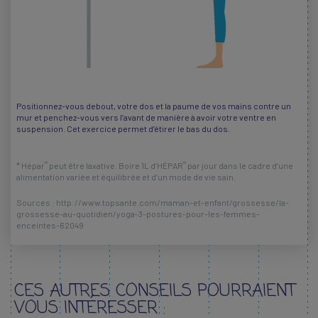
Positionnez-vous debout, votre dos et la paume de vos mains contre un
mur et penchez-vous vers l’avant de manière à avoir votre ventre en
suspension. Cet exercice permet d’étirer le bas du dos.
®
®
* Hépar
peut être laxative. Boire 1L d’HÉPAR
par jour dans le cadre d’une
alimentation variée et équilibrée et d’un mode de vie sain.
Sources : http://www.topsante.com/maman-et-enfant/grossesse/la-
grossesse-au-quotidien/yoga-3-postures-pour-les-femmes-
enceintes-62049
CES AUTRES CONSEILS POURRAIENT
VOUS INTÉRESSER :