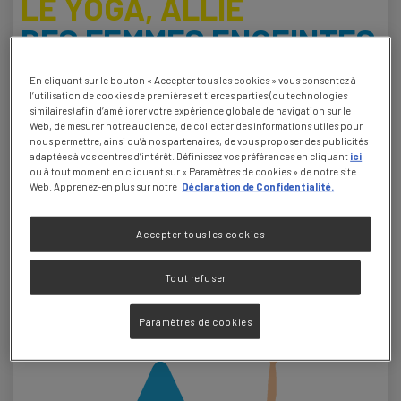
LE YOGA, ALLIÉ
DES FEMMES ENCEINTES
En cliquant sur le bouton « Accepter tous les cookies » vous consentez à
C’est certain, la sédentarité augmente le risque de constipation. La
l’utilisation de cookies de premières et tierces parties (ou technologies
pratique régulière d’une activité physique est donc conseillée. Parmi les
activités sans risques pour vous et votre bébé, figure en peloton de tête le
similaires) afin d’améliorer votre expérience globale de navigation sur le
yoga prénatal !
Web, de mesurer notre audience, de collecter des informations utiles pour
nous permettre, ainsi qu’à nos partenaires, de vous proposer des publicités
adaptées à vos centres d’intérêt. Définissez vos préférences en cliquant
ici
Et bien évidemment, pour vous hydrater, pensez à boire de l’eau, comme
Hépar®*, quand vous faites de l’exercice.
ou à tout moment en cliquant sur « Paramètres de cookies » de notre site
Web. Apprenez-en plus sur notre
Déclaration de Confidentialité.
Voici 2 positions adaptées aux femmes enceintes :
Accepter tous les cookies
LE PAPILLON
Tout refuser
Paramètres de cookies