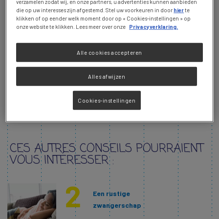
ZWANGERE VROUW:
verzamelen zodat wij, en onze partners, u advertenties kunnen aanbieden
die op uw interesses zijn afgestemd. Stel uw voorkeuren in door
hier
te
HÉPAR WATER TIJDENS
klikken of op eender welk moment door op « Cookies-instellingen » op
onze website te klikken. Lees meer over onze
Privacyverklaring.
DE ZWANGERSCHAP
Alle cookies accepteren
Tijdens de zwangerschap wordt aandacht voor gezondheid en welzijn een
noodzaak, niet alleen voor de moeder maar ook voor de ontwikkeling van
Alles afwijzen
de baby. Diverse aspecten van de gezondheid moeten in de gaten worden
gehouden en het is de hydratatie die centraal staat!
Cookies-instellingen
CES AUTRES CONSEILS POURRAIENT
VOUS INTÉRESSER :
Een rustige
zwangerschap