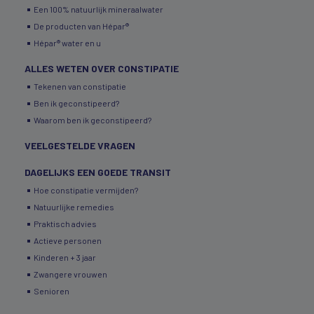
Een 100% natuurlijk mineraalwater
De producten van Hépar®
Hépar® water en u
ALLES WETEN OVER CONSTIPATIE
Tekenen van constipatie
Ben ik geconstipeerd?
Waarom ben ik geconstipeerd?
VEELGESTELDE VRAGEN
DAGELIJKS EEN GOEDE TRANSIT
Hoe constipatie vermijden?
Natuurlijke remedies
Praktisch advies
Actieve personen
Kinderen + 3 jaar
Zwangere vrouwen
Senioren