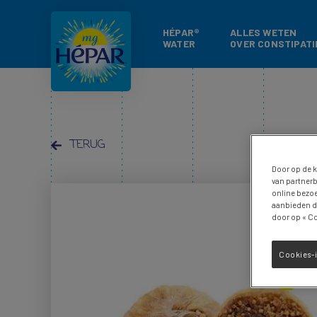
HÉPAR®
ALLES WETEN
WATER
OVER CONSTIPATI
TERUG
Door op de k
van partnerb
online bezoe
aanbieden di
door op « Co
Cookies-i