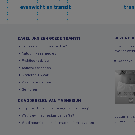
evenwicht en transit
tran
GEZONDHE
DAGELIJKS EEN GOEDE TRANSIT
Hoe constipatie vermijden?
Download de
over de wel
Natuurlijke remedies
Praktisch advies
Aanbeveli
Actieve personen
Kinderen + 3 jaar
Zwangere vrouwen
Senioren
DE VOORDELEN VAN MAGNESIUM
Ligt onze toevoer aan magnesium te laag?
Wat is uw magnesiumbehoefte?
Document ex
gezondheids
Voedingsmiddelen die magnesium bevatten