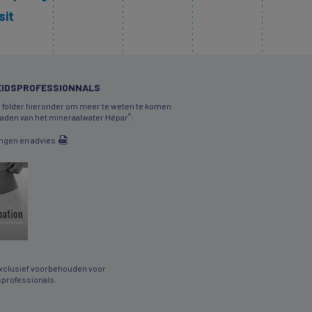
sit
IDSPROFESSIONNALS
 folder hieronder om meer te weten te komen
®
daden van het mineraalwater Hépar
:
ngen en advies
clusief voorbehouden voor
professionals.