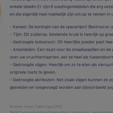
enkele ideeën Er zijn 6 voedingsmiddelen die erg veze
en die eigenlijk heel makkelijk zijn om op te nemen in
- Kaneel: De koningin van de specerijen! Bestrooi er
- Tijm: Dit zuiderse, bloeiende kruid is heerlijk op gro
- Gedroogde kokosnoot: Dit heerlijke poeder past heer
- Amandelen: Een must voor de smaakpapillen en de
over uw vruchtentaarten, eet ze heel als tussendoort
- Gedroogde vijgen: Heerlijk om zo te eten als vieruurt
originele toets te geven.
- Gedroogde abrikozen: Net zoals vijgen kunnen ze z
gesneden en toegevoegd worden aan bijvoorbeeld yog
Bronnen: Anses. Table Ciqual 2013.
World Gastroenterology Organisation. Constipation : une approche