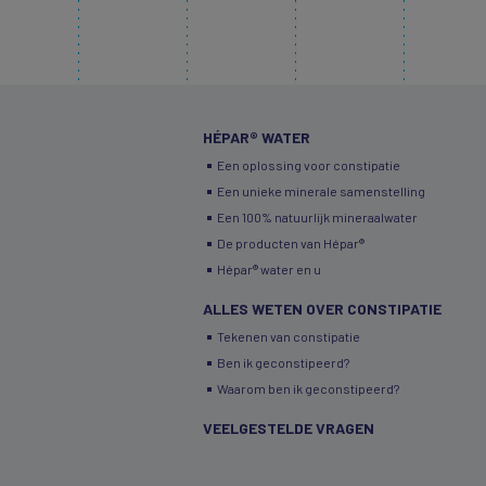
HÉPAR® WATER
Een oplossing voor constipatie
Een unieke minerale samenstelling
Een 100% natuurlijk mineraalwater
De producten van Hépar®
Hépar® water en u
ALLES WETEN OVER CONSTIPATIE
Tekenen van constipatie
Ben ik geconstipeerd?
Waarom ben ik geconstipeerd?
VEELGESTELDE VRAGEN