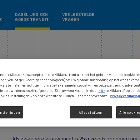
Overslaan en naar de inhoud gaan
DAGELIJKS EEN
VEELGESTELDE
E
GOEDE TRANSIT
VRAGEN
nop « Alle cookies accepteren » te klikken, stemt u in met het gebruik van onze cookies e
edrijven (of gelijkaardige technologieën) om uw globale surfervaring op het web te verb
kers te meten en nuttige informatie te verzamelen zodat wij, en onze partners, u adverte
e op uw interesses zijn afgestemd. Stel uw voorkeuren in door
hier
te klikken of op een
okies-instellingen » op onze website te klikken. Lees meer over onze
Privacyverklaring
WAAR VINDT
nstellingen
Alles afwijzen
Alle cookie
U VEZELS
Als zwangere vrouw moet u 25 g vezels opnemen per da