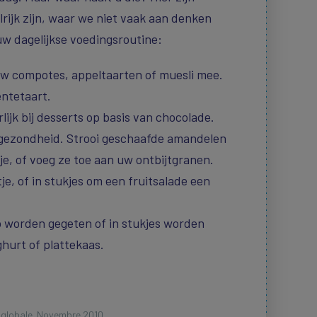
lrijk zijn, waar we niet vaak aan denken
 uw dagelijkse voedingsroutine:
 uw compotes, appeltaarten of muesli mee.
entetaart.
lijk bij desserts op basis van chocolade.
 gezondheid. Strooi geschaafde amandelen
je, of voeg ze toe aan uw ontbijtgranen.
je, of in stukjes om een fruitsalade een
o worden gegeten of in stukjes worden
hurt of plattekaas.
 globale. Novembre 2010.