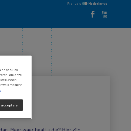
Français
Nederlands
n de cookies
eteren, om onze
nties kunnen
der welk moment
.
s accepteren
g. Maar waar haalt u die? Hier zijn