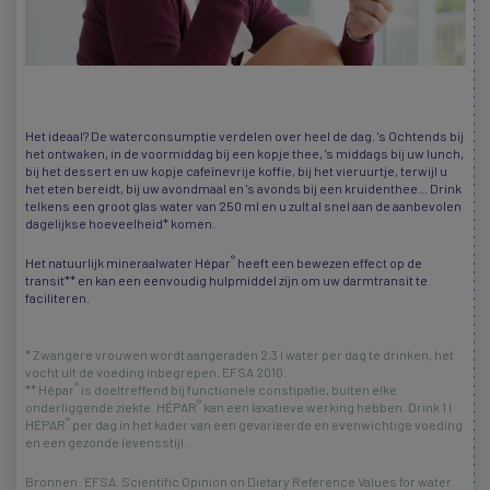
Het ideaal? De waterconsumptie verdelen over heel de dag. 's Ochtends bij
het ontwaken, in de voormiddag bij een kopje thee, 's middags bij uw lunch,
bij het dessert en uw kopje cafeïnevrije koffie, bij het vieruurtje, terwijl u
het eten bereidt, bij uw avondmaal en 's avonds bij een kruidenthee... Drink
telkens een groot glas water van 250 ml en u zult al snel aan de aanbevolen
dagelijkse hoeveelheid* komen.
®
Het natuurlijk mineraalwater Hépar
heeft een bewezen effect op de
transit** en kan een eenvoudig hulpmiddel zijn om uw darmtransit te
faciliteren.
* Zwangere vrouwen wordt aangeraden 2,3 l water per dag te drinken, het
vocht uit de voeding inbegrepen. EFSA 2010.
®
** Hépar
is doeltreffend bij functionele constipatie, buiten elke
®
onderliggende ziekte. HÉPAR
kan een laxatieve werking hebben. Drink 1 l
®
HÉPAR
per dag in het kader van een gevarieerde en evenwichtige voeding
en een gezonde levensstijl.
Bronnen: EFSA. Scientific Opinion on Dietary Reference Values for water.