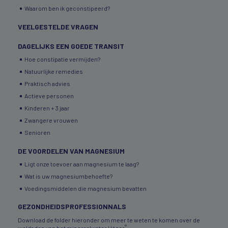
Waarom ben ik geconstipeerd?
VEELGESTELDE VRAGEN
DAGELIJKS EEN GOEDE TRANSIT
Hoe constipatie vermijden?
Natuurlijke remedies
Praktisch advies
Actieve personen
Kinderen + 3 jaar
Zwangere vrouwen
Senioren
DE VOORDELEN VAN MAGNESIUM
Ligt onze toevoer aan magnesium te laag?
Wat is uw magnesiumbehoefte?
Voedingsmiddelen die magnesium bevatten
GEZONDHEIDSPROFESSIONNALS
Download de folder hieronder om meer te weten te komen over de
®
weldaden van het mineraalwater Hépar
: