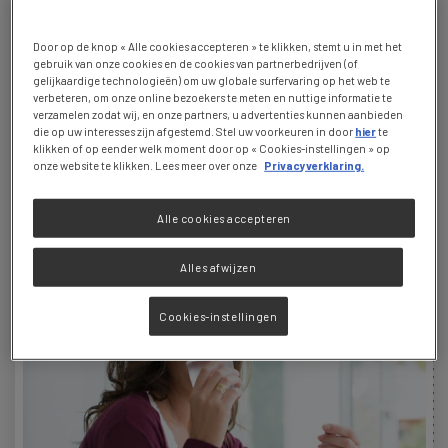
DRINK OP
DE GEZONDHEID
Door op de knop « Alle cookies accepteren » te klikken, stemt u in met het
gebruik van onze cookies en de cookies van partnerbedrijven (of
VAN… UW TRANSIT
gelijkaardige technologieën) om uw globale surfervaring op het web te
verbeteren, om onze online bezoekers te meten en nuttige informatie te
verzamelen zodat wij, en onze partners, u advertenties kunnen aanbieden
Als u zwanger bent, wilt u geen last van vervelende transitproblemen. Een
die op uw interesses zijn afgestemd. Stel uw voorkeuren in door
hier
te
afdoende hydratatie gecombineerd met een vezelrijke voeding kan een
klikken of op eender welk moment door op « Cookies-instellingen » op
goed middel zijn om het optreden van constipatie tijdens de
onze website te klikken. Lees meer over onze
Privacyverklaring.
zwangerschap te vermijden.
Alle cookies accepteren
Alles afwijzen
Cookies-instellingen