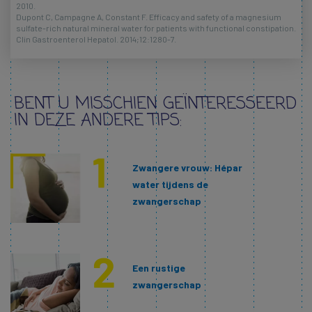
2010.
Dupont C, Campagne A, Constant F. Efficacy and safety of a magnesium
sulfate-rich natural mineral water for patients with functional constipation.
Clin Gastroenterol Hepatol. 2014;12:1280-7.
BENT U MISSCHIEN GEÏNTERESSEERD
IN DEZE ANDERE TIPS:
Zwangere vrouw: Hépar
water tijdens de
zwangerschap
Een rustige
zwangerschap