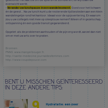
evenwicht werkt.
-
Verander uw lunchpauze in een wandelmoment:
Goed voor het lichaam
én de geest... Na uw lunch kunt u de resterende tijd besteden aan een klein
wandelingetje rond het kantoor. Ideaal voor de spijsvertering. En waarom
zou u uw collega's niet mee op sleeptouw nemen? Alleen of in gezelschap,
ontspanning én een goede transit gegarandeerd.
Opgelet: als de problemen aanhouden of de pijn erg wordt, aarzel dan niet
om er met uw arts over te praten.
Bronnen:
PNNS. www.mangerbouger.fr.
http://sante-medecine.journaldesfemmes.com
http://www.coupdepouce.com
BENT U MISSCHIEN GEÏNTERESSEERD
IN DEZE ANDERE TIPS:
Hydratatie: een zeer