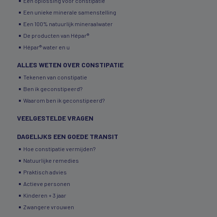
Een oplossing voor constipatie
Een unieke minerale samenstelling
Een 100% natuurlijk mineraalwater
De producten van Hépar®
Hépar® water en u
ALLES WETEN OVER CONSTIPATIE
Tekenen van constipatie
Ben ik geconstipeerd?
Waarom ben ik geconstipeerd?
VEELGESTELDE VRAGEN
DAGELIJKS EEN GOEDE TRANSIT
Hoe constipatie vermijden?
Natuurlijke remedies
Praktisch advies
Actieve personen
Kinderen + 3 jaar
Zwangere vrouwen